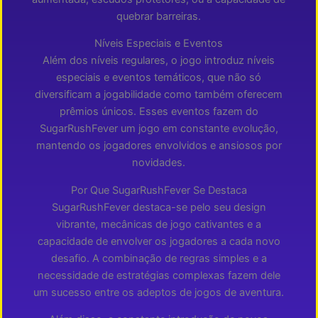
quebrar barreiras.
Níveis Especiais e Eventos
Além dos níveis regulares, o jogo introduz níveis
especiais e eventos temáticos, que não só
diversificam a jogabilidade como também oferecem
prêmios únicos. Esses eventos fazem do
SugarRushFever um jogo em constante evolução,
mantendo os jogadores envolvidos e ansiosos por
novidades.
Por Que SugarRushFever Se Destaca
SugarRushFever destaca-se pelo seu design
vibrante, mecânicas de jogo cativantes e a
capacidade de envolver os jogadores a cada novo
desafio. A combinação de regras simples e a
necessidade de estratégias complexas fazem dele
um sucesso entre os adeptos de jogos de aventura.