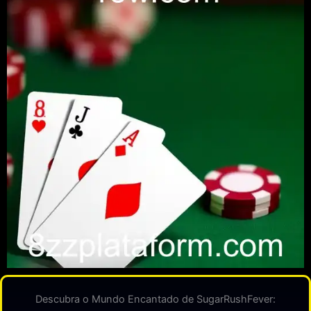
Descubra o Mundo Encantado de SugarRushFever: